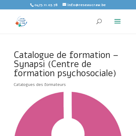
Skip
0473.11.03.78
info@reseaucraw.be
to
content
Catalogue de formation –
Synapsi (Centre de
formation psychosociale)
Catalogues des formateurs