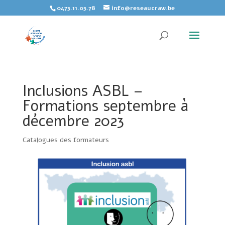
Skip
0473.11.03.78
info@reseaucraw.be
to
content
Inclusions ASBL –
Formations septembre à
décembre 2023
Catalogues des formateurs