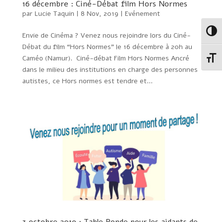
16 décembre : Ciné-Débat film Hors Normes
par
Lucie Taquin
|
8 Nov, 2019
|
Evénement
Passe
Envie de Cinéma ? Venez nous rejoindre lors du Ciné-
Débat du film “Hors Normes” le 16 décembre à 20h au
Caméo (Namur). Ciné-débat Film Hors Normes Ancré
Change
dans le milieu des institutions en charge des personnes
autistes, ce Hors normes est tendre et...
3 octobre 2019 : Table Ronde pour les aidants de