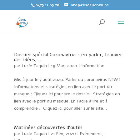
Skip
0473.11.03.78
info@reseaucraw.be
to
content
Dossier spécial Coronavirus : en parler, trouver
des idées, …
par
Lucie Taquin
|
19 Mar, 2020
|
Information
Mis à jour le 7 août 2020. Parler du coronavirus NEW !
Informations et stratégies en lien avec le port du
masque : Cliquez ici pour lire le dossie : Stratégies en
lien avec le port du masque. En Facile à lire et à
comprendre : Cliquez ici pour aller sur le site...
Matinées découvertes d’outils
par
Lucie Taquin
|
21 Fév, 2020
|
Evénement
,