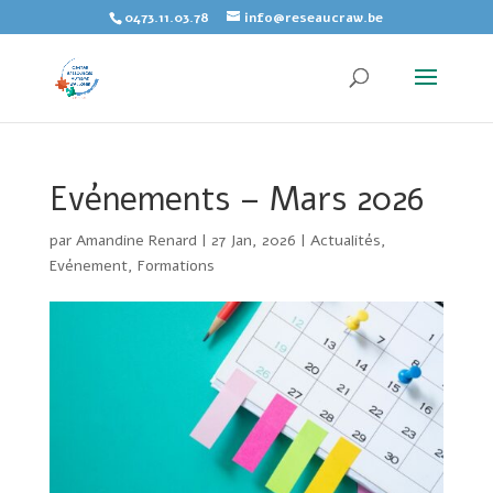
Skip
0473.11.03.78
info@reseaucraw.be
to
content
Evénements – Mars 2026
par
Amandine Renard
|
27 Jan, 2026
|
Actualités
,
Evénement
,
Formations