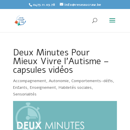
Skip
0473.11.03.78
info@reseaucraw.be
to
content
Deux Minutes Pour
Mieux Vivre l’Autisme –
capsules vidéos
Accompagnement
,
Autonomie
,
Comportements-défis
,
Enfants
,
Enseignement
,
Habiletés sociales
,
Sensorialités