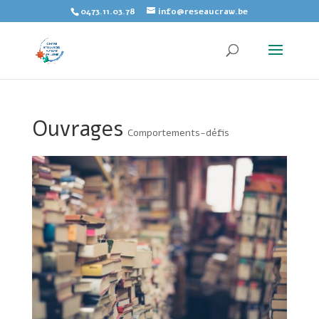
Skip
0473.11.03.78
info@reseaucraw.be
to
content
Ouvrages
Comportements-défis