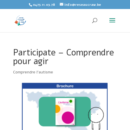
Skip
0473.11.03.78
info@reseaucraw.be
to
content
Participate – Comprendre
pour agir
Comprendre l'autisme