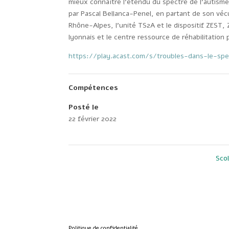
mieux connaître l’étendu du spectre de l’autis
par Pascal Bellanca-Penel, en partant de son vé
Rhône-Alpes, l’unité TS2A et le dispositif ZEST, 
lyonnais et le centre ressource de réhabilitation 
https://play.acast.com/s/troubles-dans-le-spe
Compétences
Posté le
22 février 2022
Sco
Politique de confidentialité