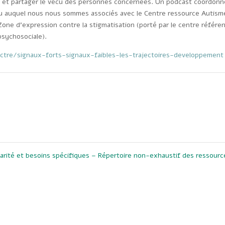
me et partager le vécu des personnes concernées. Un podcast coordonn
cu auquel nous nous sommes associés avec le Centre ressource Autism
Zone d’expression contre la stigmatisation (porté par le centre référe
psychosociale).
ctre/signaux-forts-signaux-faibles-les-trajectoires-developpement
larité et besoins spécifiques – Répertoire non-exhaustif des ressour